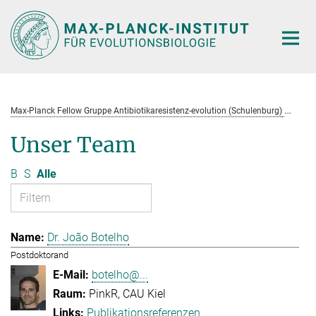
Hauptinhalt
Max-Planck Fellow Gruppe Antibiotikaresistenz-evolution (Schulenburg)
Te
Unser Team
B
S
Alle
Dr. João Botelho
Postdoktorand
botelho@...
PinkR, CAU Kiel
Publikationsreferenzen