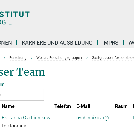
ONEN
KARRIERE UND AUSBILDUNG
IMPRS
W
Forschung
Weitere Forschungsgruppen
Gastgruppe Infektionsbiol
ser Team
lle
Name
Telefon
E-Mail
Raum
Ekatarina Ovchinnikova
ovchinnikova@...
Doktorandin