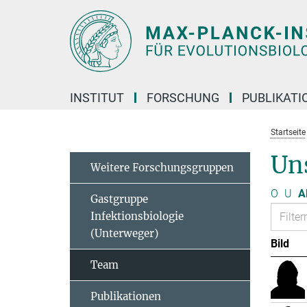
Hauptinhalt
INSTITUT
FORSCHUNG
PUBLIKATI
Startseite
Un
Weitere Forschungsgruppen
O
U
A
Gastgruppe
Infektionsbiologie
(Unterweger)
Bild
Team
Publikationen