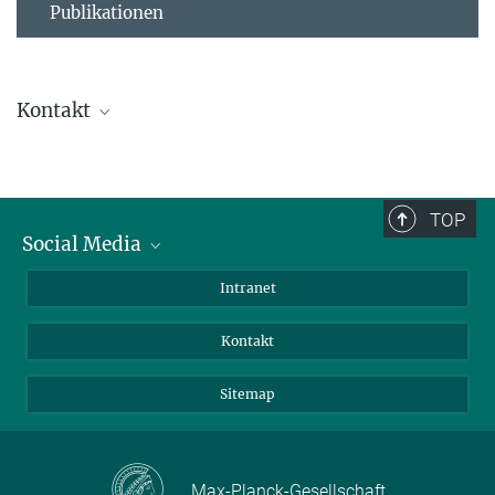
Publikationen
Kontakt
Ursula Krützfeldt
Direktionsassistenz
+ 49 4522 763-238
TOP
+49 4522 763-260
Social Media
kruetzfeldt@...
BlueSky
Intranet
Assistenz der Abteilung
LinkedIn
Kontakt
Sitemap
Max-Planck-Gesellschaft