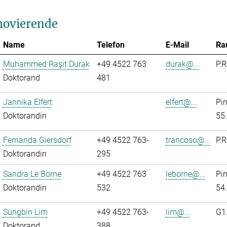
ovierende
Name
Telefon
E-Mail
Ra
Muhammed Raşit Durak
+49 4522 763
durak@...
P.R
Doktorand
481
Jannika Elfert
elfert@...
Pi
Doktorandin
55
Fernanda Giersdorf
+49 4522 763-
trancoso@...
P.R
Doktorandin
295
Sandra Le Borne
+49 4522 763
leborne@...
Pi
Doktorandin
532
54
Sungbin Lim
+49 4522 763-
lim@...
G1
Doktorand
388