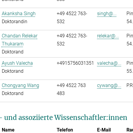
Akanksha Singh
+49 4522 763-
singh@...
Pi
Doktorandin
532
54
Chandan Relekar
+49 4522 763-
relekar@...
Pi
Thukaram
532
54
Doktorand
Ayush Valecha
+4915756031351
valecha@...
Pi
Doktorand
55
Chongyang Wang
+49 4522 763
cywang@...
P.R
Doktorand
483
- und assoziierte Wissenschaftler:innen
Name
Telefon
E-Mail
Ra