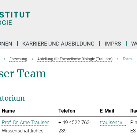
ONEN
KARRIERE UND AUSBILDUNG
IMPRS
W
Forschung
Abteilung für Theoretische Biologie (Traulsen)
Team
ser Team
ktorium
Name
Telefon
E-Mail
Ra
Prof. Dr. Arne Traulsen
+ 49 4522 763-
traulsen@...
Pi
Wissenschaftliches
239
E3