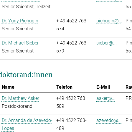
Senior Scientist, Teilzeit
55
Dr. Yuriy Pichugin
+ 49 4522 763-
pichugin@...
Pi
Senior Scientist
574
54
Dr. Michael Sieber
+ 49 4522 763-
sieber@...
Pi
Senior Scientist
579
55
doktorand:innen
Name
Telefon
E-Mail
Ra
Dr. Matthew Asker
+49 4522 763
asker@...
P.R
Postdoktorand
509
Dr. Amanda de Azevedo-
+49 4522 763-
azevedo@...
Pi
Lopes
489