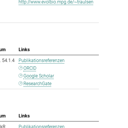
http://www.evolbio.mpg.de/~traulsen
um
Links
. 54.1.4
Publikationsreferenzen
ORCID
Google Scholar
ResearchGate
um
Links
nkR
Publikationsreferenzen