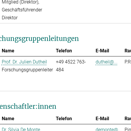
Mitglied (Direktor),
Geschäftsführender
Direktor
chungsgruppenleitungen
Name
Telefon
E-Mail
Ra
Prof. Dr. Julien Dutheil
+49 4522 763-
dutheil@...
P.R
Forschungsgruppenleiter
484
enschaftler:innen
Name
Telefon
E-Mail
Ra
Dr. Silvia De Monte
demonte@...
Pi