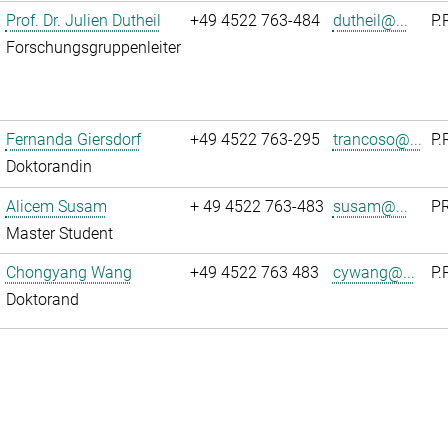
Prof. Dr. Julien Dutheil
+49 4522 763-484
dutheil@...
P.
Forschungsgruppenleiter
Fernanda Giersdorf
+49 4522 763-295
trancoso@...
P.
Doktorandin
Alicem Susam
+ 49 4522 763-483
susam@...
PR
Master Student
Chongyang Wang
+49 4522 763 483
cywang@...
P.
Doktorand