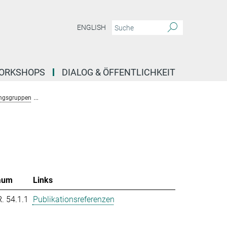
ENGLISH
ORKSHOPS
DIALOG & ÖFFENTLICHKEIT
ngsgruppen
Forschungsgruppe Molekulare System Evolution (Dutheil)
T
aum
Links
R. 54.1.1
Publikationsreferenzen