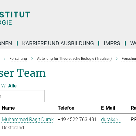
ONEN
KARRIERE UND AUSBILDUNG
IMPRS
W
Forschung
Abteilung für Theoretische Biologie (Traulsen)
Forschu
ser Team
W
Alle
Name
Telefon
E-Mail
R
Muhammed Raşit Durak
+49 4522 763 481
durak@...
P.
Doktorand