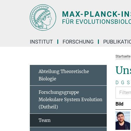
Hauptinhalt
INSTITUT
FORSCHUNG
PUBLIKATI
Startseite
Un
Abteilung Theoretische
Biologie
D
G
S
Forschungsgruppe
Molekulare System Evolution
Bild
(Dutheil)
Team