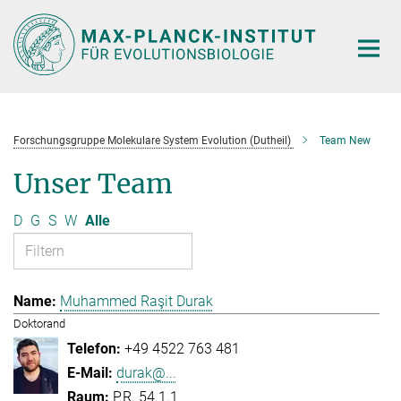
Hauptinhalt
Forschungsgruppe Molekulare System Evolution (Dutheil)
Team New
Unser Team
D
G
S
W
Alle
Muhammed Raşit Durak
Doktorand
+49 4522 763 481
durak@...
P.R. 54.1.1