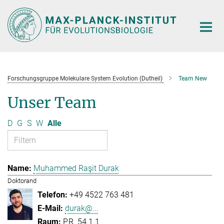
Hauptinhalt
Forschungsgruppe Molekulare System Evolution (Dutheil)
Team New
Unser Team
D
G
S
W
Alle
Muhammed Raşit Durak
Doktorand
+49 4522 763 481
durak@...
P.R. 54.1.1