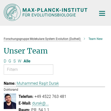
Hauptinhalt
Forschungsgruppe Molekulare System Evolution (Dutheil)
Team New
Unser Team
D
G
S
W
Alle
Muhammed Raşit Durak
Doktorand
+49 4522 763 481
durak@...
P.R. 54.1.1