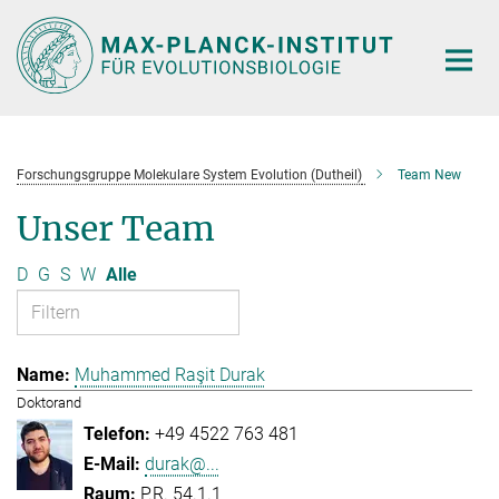
Hauptinhalt
Forschungsgruppe Molekulare System Evolution (Dutheil)
Team New
Unser Team
D
G
S
W
Alle
Muhammed Raşit Durak
Doktorand
+49 4522 763 481
durak@...
P.R. 54.1.1