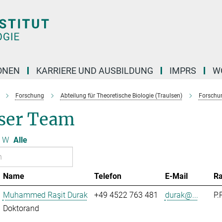
ONEN
KARRIERE UND AUSBILDUNG
IMPRS
W
Forschung
Abteilung für Theoretische Biologie (Traulsen)
Forschu
ser Team
W
Alle
Name
Telefon
E-Mail
R
Muhammed Raşit Durak
+49 4522 763 481
durak@...
P.
Doktorand