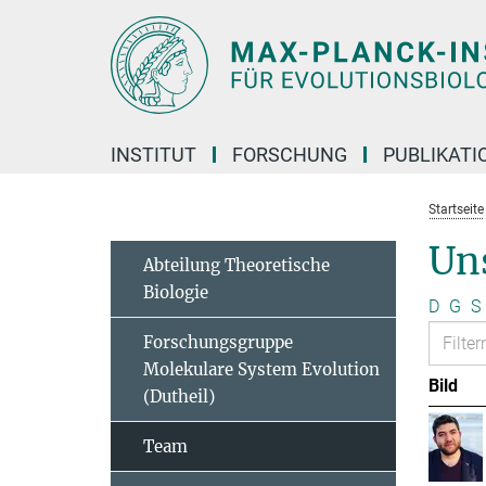
Hauptinhalt
INSTITUT
FORSCHUNG
PUBLIKATI
Startseite
Un
Abteilung Theoretische
Biologie
D
G
S
Forschungsgruppe
Molekulare System Evolution
Bild
(Dutheil)
Team