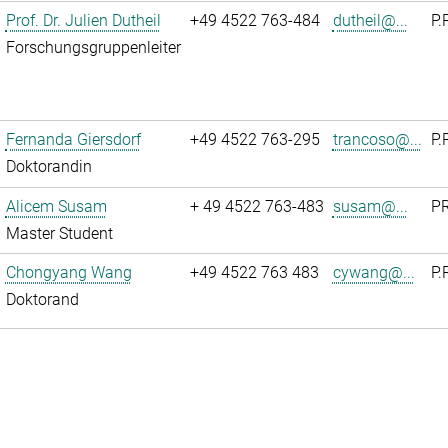
Prof. Dr. Julien Dutheil
+49 4522 763-484
dutheil@...
P.
Forschungsgruppenleiter
Fernanda Giersdorf
+49 4522 763-295
trancoso@...
P.
Doktorandin
Alicem Susam
+ 49 4522 763-483
susam@...
PR
Master Student
Chongyang Wang
+49 4522 763 483
cywang@...
P.
Doktorand