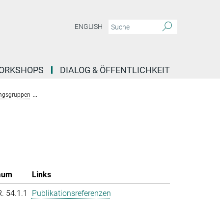
ENGLISH
ORKSHOPS
DIALOG & ÖFFENTLICHKEIT
ngsgruppen
Forschungsgruppe Molekulare System Evolution (Dutheil)
T
aum
Links
R. 54.1.1
Publikationsreferenzen