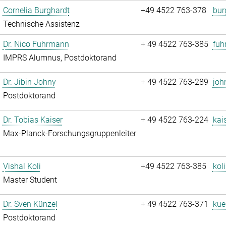
Cornelia Burghardt
+49 4522 763-378
bur
Technische Assistenz
Dr. Nico Fuhrmann
+ 49 4522 763-385
fuh
IMPRS Alumnus, Postdoktorand
Dr. Jibin Johny
+ 49 4522 763-289
joh
Postdoktorand
Dr. Tobias Kaiser
+ 49 4522 763-224
kai
Max-Planck-Forschungsgruppenleiter
Vishal Koli
+49 4522 763-385
koli
Master Student
Dr. Sven Künzel
+ 49 4522 763-371
kue
Postdoktorand