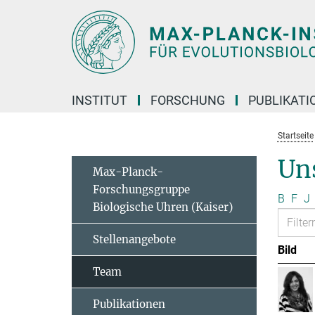
Hauptinhalt
INSTITUT
FORSCHUNG
PUBLIKATI
Startseite
Un
Max-Planck-
Forschungsgruppe
B
F
J
Biologische Uhren (Kaiser)
Stellenangebote
Bild
Team
Publikationen