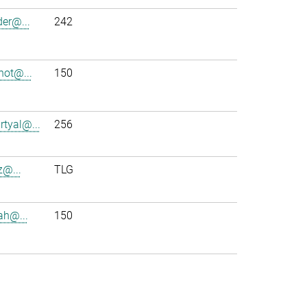
der@...
242
ot@...
150
rtyal@...
256
z@...
TLG
ah@...
150