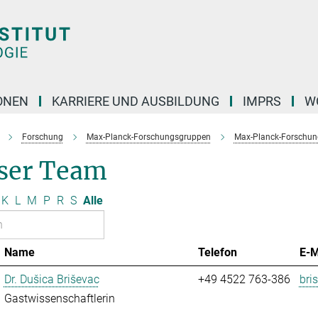
ONEN
KARRIERE UND AUSBILDUNG
IMPRS
W
Forschung
Max-Planck-Forschungsgruppen
Max-Planck-Forschung
ser Team
K
L
M
P
R
S
Alle
Name
Telefon
E-M
Dr. Dušica Briševac
+49 4522 763-386
bri
Gastwissenschaftlerin