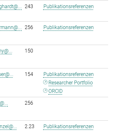
ghardt@...
243
Publikationsreferenzen
rmann@...
256
Publikationsreferenzen
ny@...
150
ser@...
154
Publikationsreferenzen
Researcher Portfolio
ORCID
@...
256
nzel@...
2.23
Publikationsreferenzen