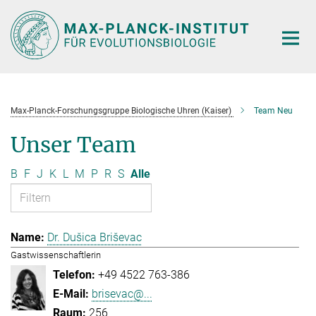
Hauptinhalt
Max-Planck-Forschungsgruppe Biologische Uhren (Kaiser)
Team Neu
Unser Team
B
F
J
K
L
M
P
R
S
Alle
Dr. Dušica Briševac
Gastwissenschaftlerin
+49 4522 763-386
brisevac@...
256