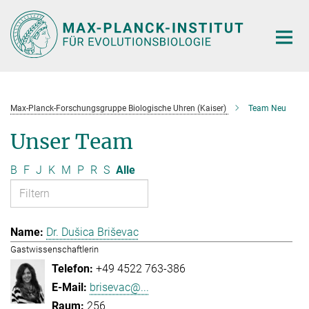
Hauptinhalt
Max-Planck-Forschungsgruppe Biologische Uhren (Kaiser)
Team Neu
Unser Team
B
F
J
K
M
P
R
S
Alle
Dr. Dušica Briševac
Gastwissenschaftlerin
+49 4522 763-386
brisevac@...
256