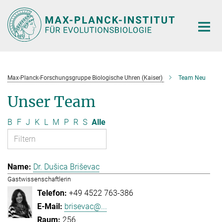
Hauptinhalt
Max-Planck-Forschungsgruppe Biologische Uhren (Kaiser)
Team Neu
Unser Team
B
F
J
K
L
M
P
R
S
Alle
Dr. Dušica Briševac
Gastwissenschaftlerin
+49 4522 763-386
brisevac@...
256