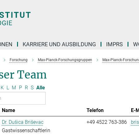
ONEN
KARRIERE UND AUSBILDUNG
IMPRS
W
Forschung
Max-Planck-Forschungsgruppen
Max-Planck-Forschung
ser Team
K
L
M
P
R
S
Alle
Name
Telefon
E-M
Dr. Dušica Briševac
+49 4522 763-386
bri
Gastwissenschaftlerin