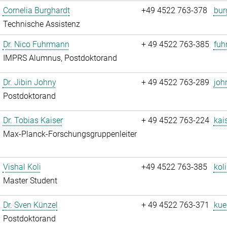
Cornelia Burghardt
+49 4522 763-378
bur
Technische Assistenz
Dr. Nico Fuhrmann
+ 49 4522 763-385
fuh
IMPRS Alumnus, Postdoktorand
Dr. Jibin Johny
+ 49 4522 763-289
joh
Postdoktorand
Dr. Tobias Kaiser
+ 49 4522 763-224
kai
Max-Planck-Forschungsgruppenleiter
Vishal Koli
+49 4522 763-385
koli
Master Student
Dr. Sven Künzel
+ 49 4522 763-371
kue
Postdoktorand