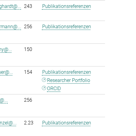
ghardt@...
243
Publikationsreferenzen
rmann@...
256
Publikationsreferenzen
ny@...
150
ser@...
154
Publikationsreferenzen
Researcher Portfolio
ORCID
@...
256
nzel@...
2.23
Publikationsreferenzen