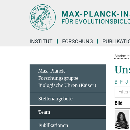
Hauptinhalt
INSTITUT
FORSCHUNG
PUBLIKATI
Startseite
Un
Max-Planck-
Forschungsgruppe
B
F
J
Biologische Uhren (Kaiser)
Stellenangebote
Bild
Team
Publikationen