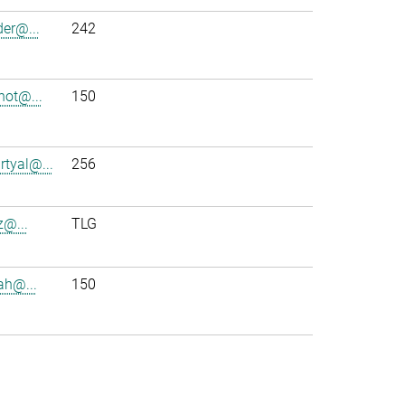
der@...
242
ot@...
150
rtyal@...
256
z@...
TLG
ah@...
150