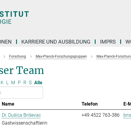
ONEN
KARRIERE UND AUSBILDUNG
IMPRS
W
Forschung
Max-Planck-Forschungsgruppen
Max-Planck-Forschung
ser Team
K
L
M
P
R
S
Alle
Name
Telefon
E-M
Dr. Dušica Briševac
+49 4522 763-386
bri
Gastwissenschaftlerin