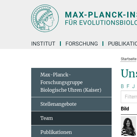
Hauptinhalt
INSTITUT
FORSCHUNG
PUBLIKATI
Startseite
Un
Max-Planck-
Forschungsgruppe
B
F
J
Biologische Uhren (Kaiser)
Stellenangebote
Bild
Team
Publikationen