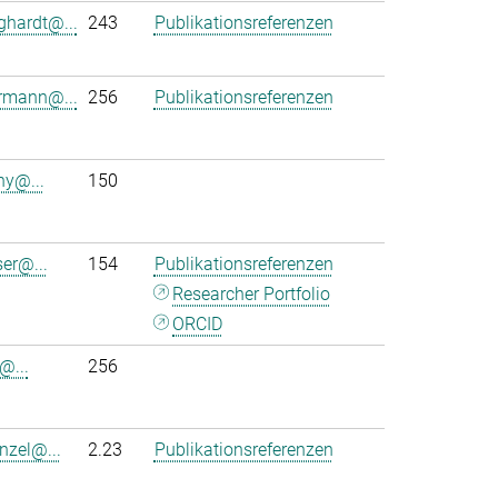
ghardt@...
243
Publikationsreferenzen
rmann@...
256
Publikationsreferenzen
ny@...
150
ser@...
154
Publikationsreferenzen
Researcher Portfolio
ORCID
@...
256
nzel@...
2.23
Publikationsreferenzen