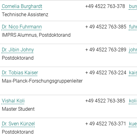
Cornelia Burghardt
+49 4522 763-378
bur
Technische Assistenz
Dr. Nico Fuhrmann
+ 49 4522 763-385
fuh
IMPRS Alumnus, Postdoktorand
Dr. Jibin Johny
+ 49 4522 763-289
joh
Postdoktorand
Dr. Tobias Kaiser
+ 49 4522 763-224
kai
Max-Planck-Forschungsgruppenleiter
Vishal Koli
+49 4522 763-385
koli
Master Student
Dr. Sven Künzel
+ 49 4522 763-371
kue
Postdoktorand