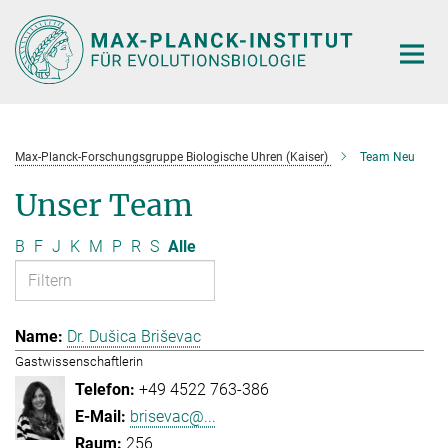
Hauptinhalt
Max-Planck-Forschungsgruppe Biologische Uhren (Kaiser)
Team Neu
Unser Team
B
F
J
K
M
P
R
S
Alle
Dr. Dušica Briševac
Gastwissenschaftlerin
+49 4522 763-386
brisevac@...
256