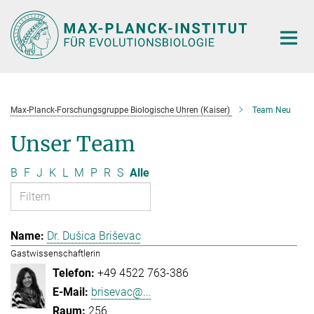
Hauptinhalt
Max-Planck-Forschungsgruppe Biologische Uhren (Kaiser)
Team Neu
Unser Team
B
F
J
K
L
M
P
R
S
Alle
Dr. Dušica Briševac
Gastwissenschaftlerin
+49 4522 763-386
brisevac@...
256