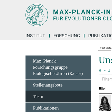
Hauptinhalt
INSTITUT
FORSCHUNG
PUBLIKATI
Startseite
Un
Max-Planck-
Forschungsgruppe
B
F
J
Biologische Uhren (Kaiser)
Stellenangebote
Bild
Team
Publikationen