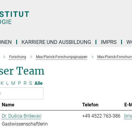
ONEN
KARRIERE UND AUSBILDUNG
IMPRS
W
Forschung
Max-Planck-Forschungsgruppen
Max-Planck-Forschung
ser Team
K
L
M
P
R
S
Alle
Name
Telefon
E-M
Dr. Dušica Briševac
+49 4522 763-386
bri
Gastwissenschaftlerin