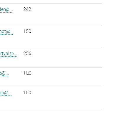
der@...
242
ot@...
150
rtyal@...
256
z@...
TLG
ah@...
150