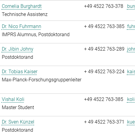
Cornelia Burghardt
+49 4522 763-378
bur
Technische Assistenz
Dr. Nico Fuhrmann
+ 49 4522 763-385
fuh
IMPRS Alumnus, Postdoktorand
Dr. Jibin Johny
+ 49 4522 763-289
joh
Postdoktorand
Dr. Tobias Kaiser
+ 49 4522 763-224
kai
Max-Planck-Forschungsgruppenleiter
Vishal Koli
+49 4522 763-385
koli
Master Student
Dr. Sven Künzel
+ 49 4522 763-371
kue
Postdoktorand