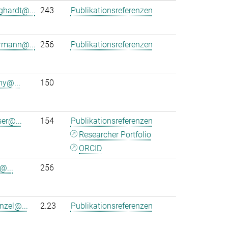
ghardt@...
243
Publikationsreferenzen
rmann@...
256
Publikationsreferenzen
ny@...
150
ser@...
154
Publikationsreferenzen
Researcher Portfolio
ORCID
@...
256
nzel@...
2.23
Publikationsreferenzen