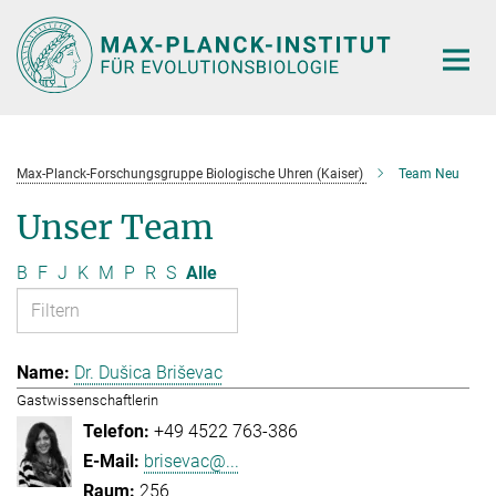
Hauptinhalt
Max-Planck-Forschungsgruppe Biologische Uhren (Kaiser)
Team Neu
Unser Team
B
F
J
K
M
P
R
S
Alle
Dr. Dušica Briševac
Gastwissenschaftlerin
+49 4522 763-386
brisevac@...
256