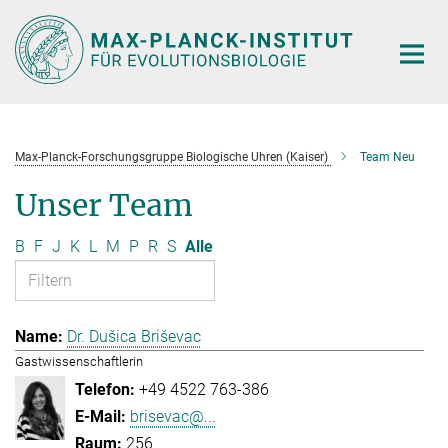
Hauptinhalt
Max-Planck-Forschungsgruppe Biologische Uhren (Kaiser)
Team Neu
Unser Team
B
F
J
K
L
M
P
R
S
Alle
Dr. Dušica Briševac
Gastwissenschaftlerin
+49 4522 763-386
brisevac@...
256