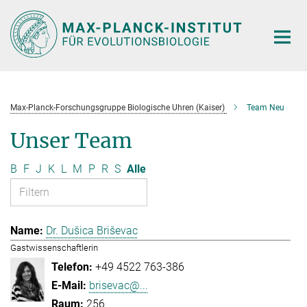
Hauptinhalt
Max-Planck-Forschungsgruppe Biologische Uhren (Kaiser)
Team Neu
Unser Team
B
F
J
K
L
M
P
R
S
Alle
Dr. Dušica Briševac
Gastwissenschaftlerin
+49 4522 763-386
brisevac@...
256