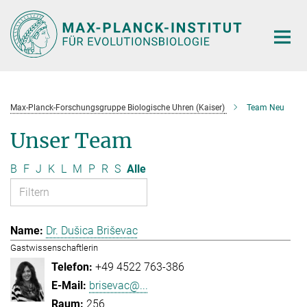
Hauptinhalt
Max-Planck-Forschungsgruppe Biologische Uhren (Kaiser)
Team Neu
Unser Team
B
F
J
K
L
M
P
R
S
Alle
Dr. Dušica Briševac
Gastwissenschaftlerin
+49 4522 763-386
brisevac@...
256