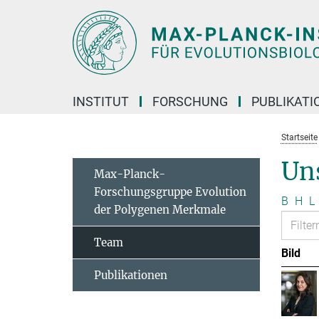
Hauptinhalt
INSTITUT
FORSCHUNG
PUBLIKATI
Startseite
Un
Max-Planck-
Forschungsgruppe Evolution
B
H
L
der Polygenen Merkmale
Team
Bild
Publikationen