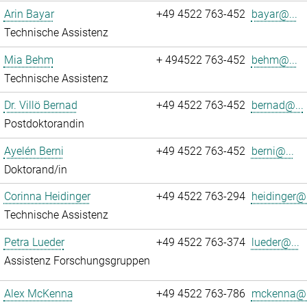
Arin Bayar
+49 4522 763-452
bayar@...
Technische Assistenz
Mia Behm
+ 494522 763-452
behm@...
Technische Assistenz
Dr. Villö Bernad
+49 4522 763-452
bernad@...
Postdoktorandin
Ayelén Berni
+49 4522 763-452
berni@...
Doktorand/in
Corinna Heidinger
+49 4522 763-294
heidinger@.
Technische Assistenz
Petra Lueder
+49 4522 763-374
lueder@...
Assistenz Forschungsgruppen
Alex McKenna
+49 4522 763-786
mckenna@.