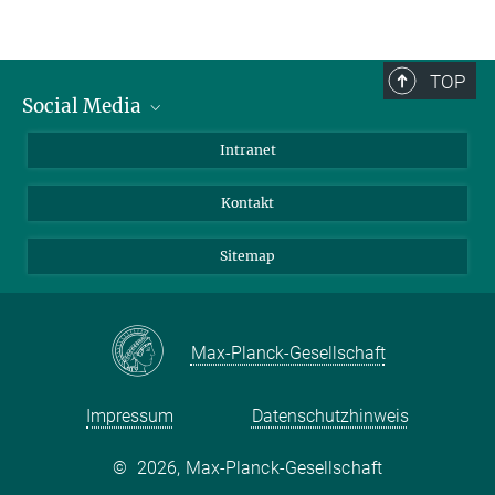
Petra Lueder
Assistenz Forschungsgruppen
+49 4522 763-374
TOP
lueder@...
Social Media
BlueSky
Intranet
LinkedIn
Kontakt
Sitemap
Max-Planck-Gesellschaft
Impressum
Datenschutzhinweis
©
2026, Max-Planck-Gesellschaft