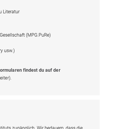
 Literatur
-Gesellschaft (MPG.PuRe)
ry usw.)
ormularen findest du auf der
iter).
stituts zugänglich. Wir bedauern, dass die