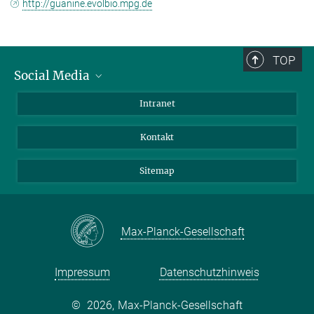
http://guanine.evolbio.mpg.de
TOP
Social Media
BlueSky
Intranet
LinkedIn
Kontakt
Sitemap
Max-Planck-Gesellschaft
Impressum
Datenschutzhinweis
©
2026, Max-Planck-Gesellschaft