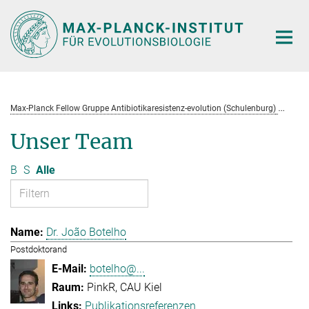
Hauptinhalt
Max-Planck Fellow Gruppe Antibiotikaresistenz-evolution (Schulenburg)
Te
Unser Team
B
S
Alle
Dr. João Botelho
Postdoktorand
botelho@...
PinkR, CAU Kiel
Publikationsreferenzen