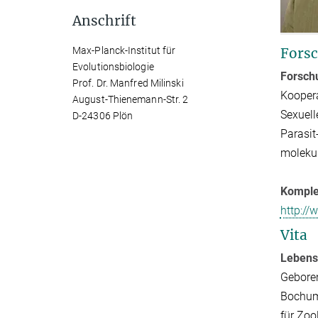
Anschrift
Max-Planck-Institut für
Forsc
Evolutionsbiologie
Forsch
Prof. Dr. Manfred Milinski
Koopera
August-Thienemann-Str. 2
Sexuell
D-24306 Plön
Parasit
molekul
Komplet
http://
Vita
Lebens
Geboren
Bochum 
für Zoo