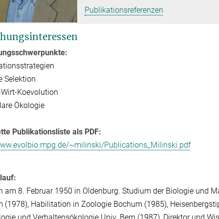
Publikationsreferenzen
hungsinteressen
ungsschwerpunkte:
tionsstrategien
e Selektion
-Wirt-Koevolution
are Ökologie
te Publikationsliste als PDF:
www.evolbio.mpg.de/~milinski/Publications_Milinski.pdf
lauf:
 am 8. Februar 1950 in Oldenburg. Studium der Biologie und M
(1978), Habilitation in Zoologie Bochum (1985), Heisenbergsti
logie und Verhaltensökologie Univ. Bern (1987), Direktor und Wi