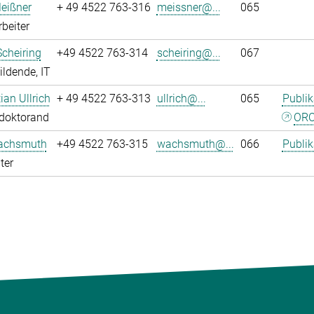
eißner
+ 49 4522 763-316
meissner@...
065
rbeiter
Scheiring
+49 4522 763-314
scheiring@...
067
ldende, IT
tian Ullrich
+ 49 4522 763-313
ullrich@...
065
Publik
tdoktorand
ORC
achsmuth
+49 4522 763-315
wachsmuth@...
066
Publik
ter