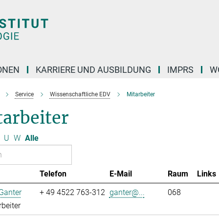
ONEN
KARRIERE UND AUSBILDUNG
IMPRS
W
Service
Wissenschaftliche EDV
Mitarbeiter
arbeiter
U
W
Alle
Telefon
E-Mail
Raum
Links
Ganter
+ 49 4522 763-312
ganter@...
068
rbeiter