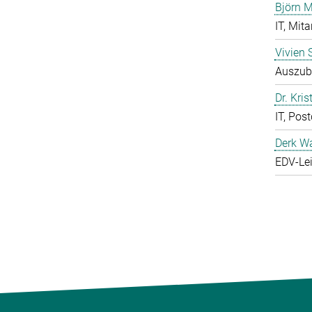
Björn M
IT, Mita
Vivien 
Auszubi
Dr. Kris
IT, Pos
Derk W
EDV-Lei