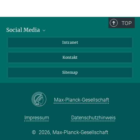
Petra Lueder
Assistenz Forschungsgruppen
+49 4522 763-374
TOP
lueder@...
Social Media
BlueSky
Intranet
LinkedIn
Kontakt
Sitemap
Max-Planck-Gesellschaft
Impressum
Datenschutzhinweis
©
2026, Max-Planck-Gesellschaft