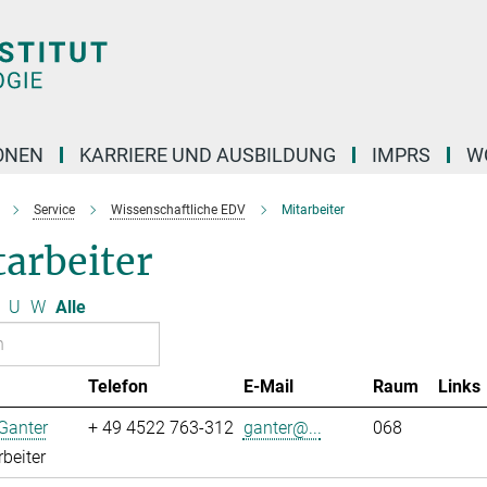
ONEN
KARRIERE UND AUSBILDUNG
IMPRS
W
Service
Wissenschaftliche EDV
Mitarbeiter
arbeiter
U
W
Alle
Telefon
E-Mail
Raum
Links
Ganter
+ 49 4522 763-312
ganter@...
068
rbeiter