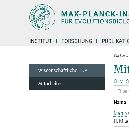
Hauptinhalt
INSTITUT
FORSCHUNG
PUBLIKATI
Startseite
Mit
Wissenschaftliche EDV
G
M
S
Mitarbeiter
Name
Martin 
IT, Mita