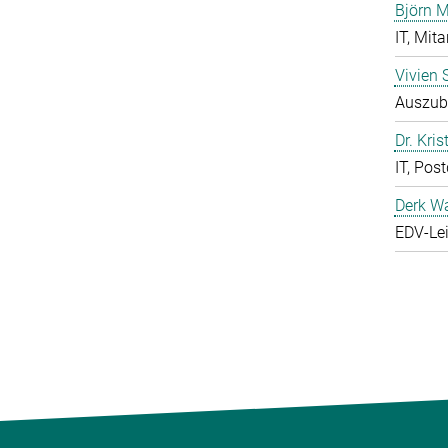
Björn M
IT, Mita
Vivien 
Auszubi
Dr. Kris
IT, Pos
Derk W
EDV-Lei