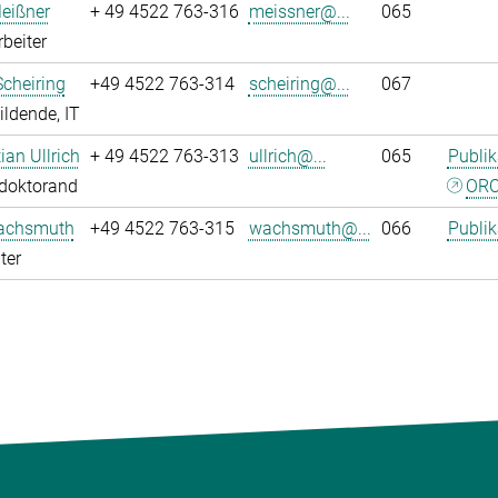
eißner
+ 49 4522 763-316
meissner@...
065
rbeiter
Scheiring
+49 4522 763-314
scheiring@...
067
ldende, IT
tian Ullrich
+ 49 4522 763-313
ullrich@...
065
Publik
tdoktorand
ORC
achsmuth
+49 4522 763-315
wachsmuth@...
066
Publik
ter