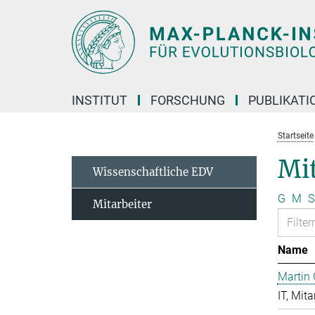
Hauptinhalt
INSTITUT
FORSCHUNG
PUBLIKATI
Startseite
Mit
Wissenschaftliche EDV
G
M
S
Mitarbeiter
Name
Martin 
IT, Mita