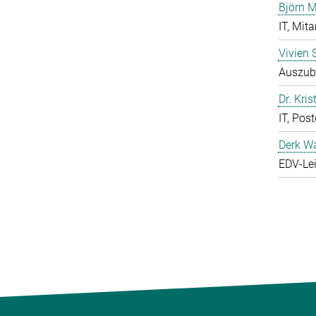
Björn M
IT, Mita
Vivien 
Auszubi
Dr. Kris
IT, Pos
Derk W
EDV-Lei