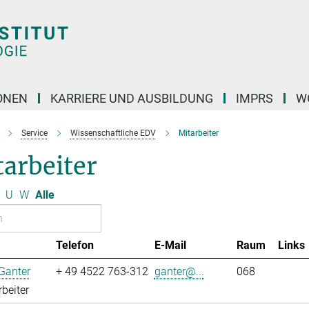
ONEN
KARRIERE UND AUSBILDUNG
IMPRS
W
Service
Wissenschaftliche EDV
Mitarbeiter
arbeiter
U
W
Alle
Telefon
E-Mail
Raum
Links
Ganter
+ 49 4522 763-312
ganter@...
068
rbeiter