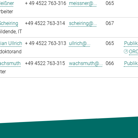
eißner
+ 49 4522 763-316
meissner@...
065
rbeiter
Scheiring
+49 4522 763-314
scheiring@...
067
ldende, IT
tian Ullrich
+ 49 4522 763-313
ullrich@...
065
Publik
tdoktorand
ORC
achsmuth
+49 4522 763-315
wachsmuth@...
066
Publik
ter