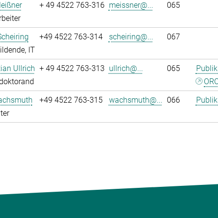
eißner
+ 49 4522 763-316
meissner@...
065
rbeiter
Scheiring
+49 4522 763-314
scheiring@...
067
ldende, IT
tian Ullrich
+ 49 4522 763-313
ullrich@...
065
Publik
tdoktorand
ORC
achsmuth
+49 4522 763-315
wachsmuth@...
066
Publik
ter