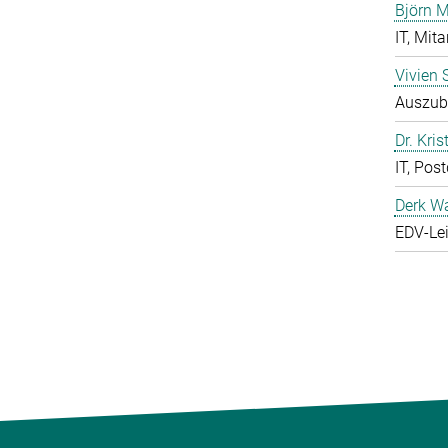
Björn M
IT, Mita
Vivien 
Auszubi
Dr. Kris
IT, Pos
Derk W
EDV-Lei