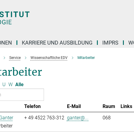
ONEN
KARRIERE UND AUSBILDUNG
IMPRS
W
Service
Wissenschaftliche EDV
Mitarbeiter
arbeiter
U
W
Alle
Telefon
E-Mail
Raum
Links
Ganter
+ 49 4522 763-312
ganter@...
068
rbeiter