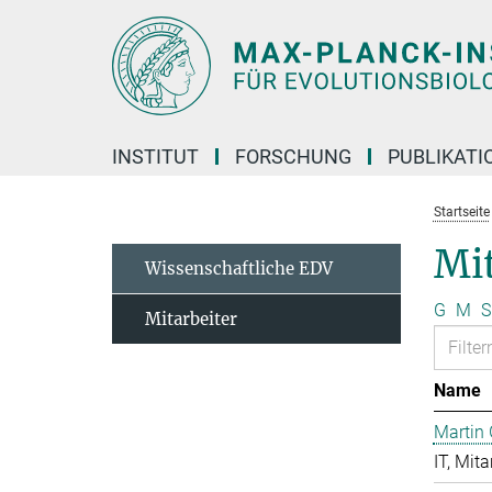
Hauptinhalt
INSTITUT
FORSCHUNG
PUBLIKATI
Startseite
Mit
Wissenschaftliche EDV
G
M
S
Mitarbeiter
Name
Martin 
IT, Mita