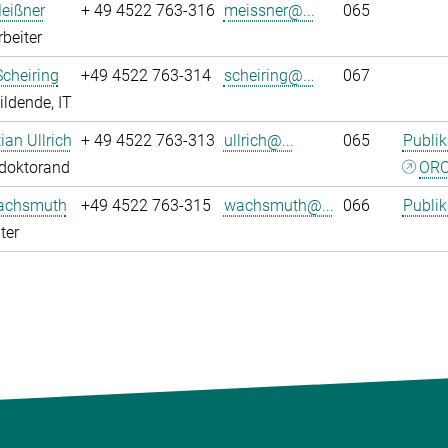
eißner
+ 49 4522 763-316
meissner@...
065
rbeiter
Scheiring
+49 4522 763-314
scheiring@...
067
ldende, IT
tian Ullrich
+ 49 4522 763-313
ullrich@...
065
Publik
tdoktorand
ORC
achsmuth
+49 4522 763-315
wachsmuth@...
066
Publik
ter