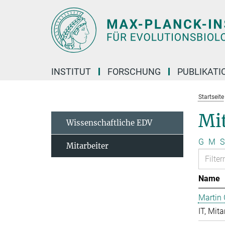
Hauptinhalt
INSTITUT
FORSCHUNG
PUBLIKATI
Startseite
Mit
Wissenschaftliche EDV
G
M
S
Mitarbeiter
Name
Martin 
IT, Mita