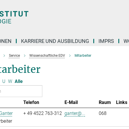
ONEN
KARRIERE UND AUSBILDUNG
IMPRS
W
Service
Wissenschaftliche EDV
Mitarbeiter
arbeiter
U
W
Alle
Telefon
E-Mail
Raum
Links
Ganter
+ 49 4522 763-312
ganter@...
068
rbeiter