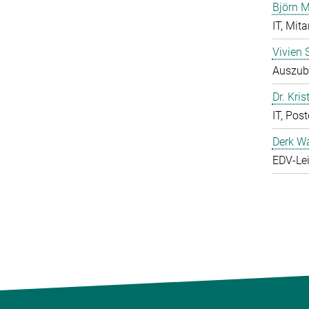
Björn M
IT, Mita
Vivien 
Auszubi
Dr. Kris
IT, Pos
Derk W
EDV-Lei