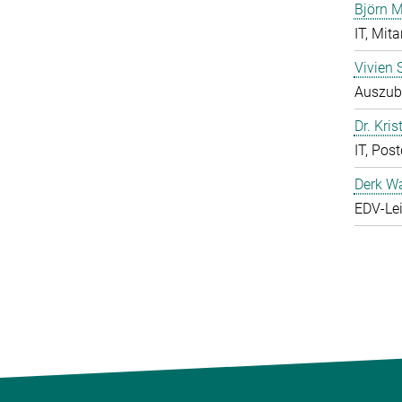
Björn M
IT, Mita
Vivien 
Auszubi
Dr. Kris
IT, Pos
Derk W
EDV-Lei