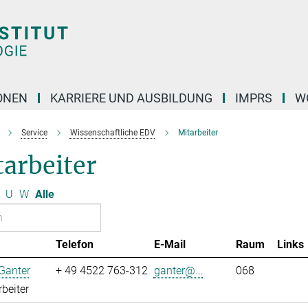
ONEN
KARRIERE UND AUSBILDUNG
IMPRS
W
Service
Wissenschaftliche EDV
Mitarbeiter
arbeiter
U
W
Alle
Telefon
E-Mail
Raum
Links
Ganter
+ 49 4522 763-312
ganter@...
068
rbeiter