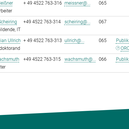
eißner
+ 49 4522 763-316
meissner@...
065
rbeiter
Scheiring
+49 4522 763-314
scheiring@...
067
ldende, IT
tian Ullrich
+ 49 4522 763-313
ullrich@...
065
Publik
tdoktorand
ORC
achsmuth
+49 4522 763-315
wachsmuth@...
066
Publik
ter