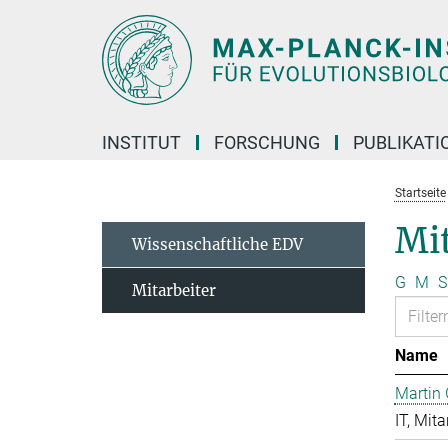
Hauptinhalt
INSTITUT
FORSCHUNG
PUBLIKATI
Startseite
Mit
Wissenschaftliche EDV
G
M
S
Mitarbeiter
Name
Martin 
IT, Mita