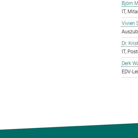
Björn M
IT, Mita
Vivien 
Auszubi
Dr. Kris
IT, Pos
Derk W
EDV-Lei