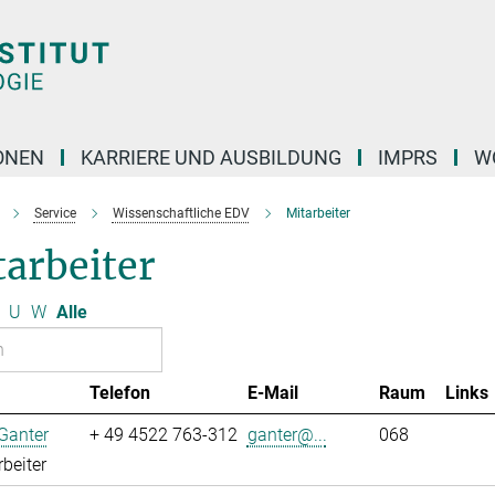
ONEN
KARRIERE UND AUSBILDUNG
IMPRS
W
Service
Wissenschaftliche EDV
Mitarbeiter
arbeiter
U
W
Alle
Telefon
E-Mail
Raum
Links
Ganter
+ 49 4522 763-312
ganter@...
068
rbeiter