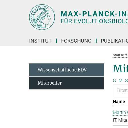
Hauptinhalt
INSTITUT
FORSCHUNG
PUBLIKATI
Startseite
Mit
Wissenschaftliche EDV
G
M
S
Mitarbeiter
Name
Martin 
IT, Mita