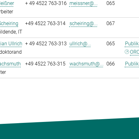
eißner
+ 49 4522 763-316
meissner@...
065
rbeiter
Scheiring
+49 4522 763-314
scheiring@...
067
ldende, IT
tian Ullrich
+ 49 4522 763-313
ullrich@...
065
Publik
tdoktorand
ORC
achsmuth
+49 4522 763-315
wachsmuth@...
066
Publik
ter