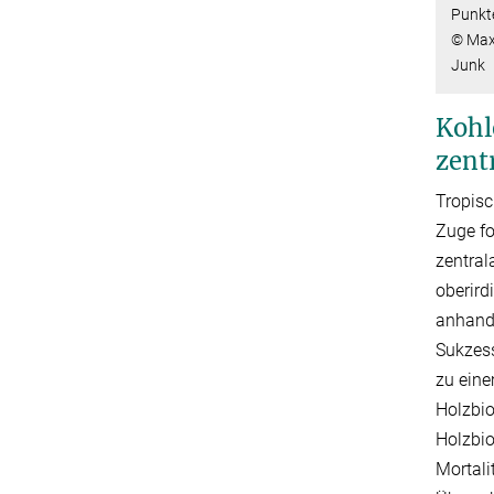
Punkt
© Max-
Junk
Kohl
zent
Tropisc
Zuge fo
zentra
oberird
anhand
Sukzess
zu eine
Holzbio
Holzbi
Mortali