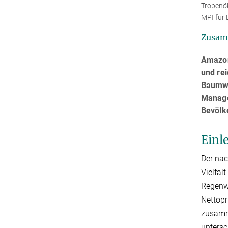
Tropenök
MPI für 
Zusam
Amazon
und re
Baumwa
Manage
Bevölk
Einl
Der nac
Vielfal
Regenwä
Nettopr
zusamm
untersc