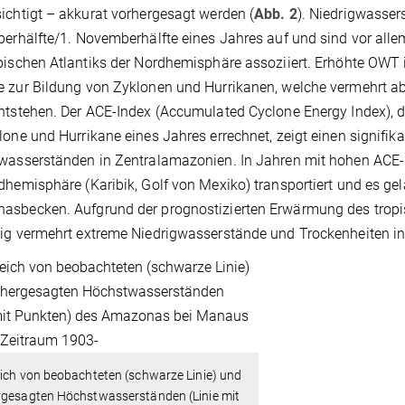
ichtigt – akkurat vorhergesagt werden (
Abb. 2
). Niedrigwasse
berhälfte/1. Novemberhälfte eines Jahres auf und sind vor al
pischen Atlantiks der Nordhemisphäre assoziiert. Erhöhte OWT 
 zur Bildung von Zyklonen und Hurrikanen, welche vermehrt a
ntstehen. Der ACE-Index (Accumulated Cyclone Energy Index), de
lone und Hurrikane eines Jahres errechnet, zeigt einen signi
wasserständen in Zentralamazonien. In Jahren mit hohen ACE-
dhemisphäre (Karibik, Golf von Mexiko) transportiert und es gel
sbecken. Aufgrund der prognostizierten Erwärmung des tropi
ig vermehrt extreme Niedrigwasserstände und Trockenheiten i
ich von beobachteten (schwarze Linie) und
rgesagten Höchstwasserständen (Linie mit