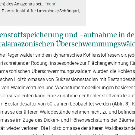
en) des Amazonas bei
…
[mehr]
Planck-Institut für Limnologie/Schöngart,
enstoffspeicherung und -aufnahme in der
ralamazonischen Überschwemmungswäld
he Regenwälder sind ein dynamisches Kohlenstoffreservoir, je
rtschreitender Rodung, insbesondere zur Flächengewinnung für
lamazonischen Überschwemmungswäldern wurden die Kohlensto
ischen Holzbiomasse von Sukzessionsstadien mit Bestandesalt
 von Waldinventuren und Wachstumsmodellierungen basierend 
ionsgradienten kann eine Zunahme der Kohlenstoffvorräte auf
m Bestandesalter von 50 Jahren beobachtet werden (
Abb. 3
). 
masse der älteren Waldbestände nehmen nicht zu und befinden 
omasse im Zuge des Dicken- und Höhenwachstums der Bäume au
tät wieder verloren. Die Holzbiomasse der älteren Waldbestän