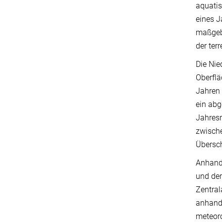
aquati
eines 
maßgebl
der ter
Die Nie
Oberflä
Jahren 
ein abg
Jahresr
zwische
Übersc
Anhand
und der
Zentral
anhand 
meteoro