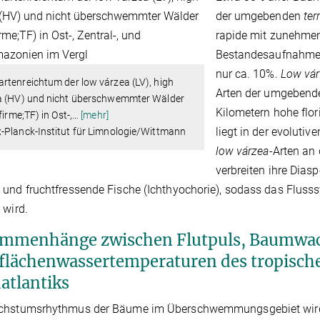
der umgebenden
ter
rapide mit zunehme
Bestandesaufnahmen
nur ca. 10%.
Low vá
tenreichtum der low várzea (LV), high
Arten der umgeben
a (HV) und nicht überschwemmter Wälder
Kilometern hohe flor
firme;TF) in Ost-,
…
[mehr]
liegt in der evoluti
-Planck-Institut für Limnologie/Wittmann
low várzea
-Arten an
verbreiten ihre Dias
und fruchtfressende Fische (Ichthyochorie), sodass das Flusss
 wird.
mmenhänge zwischen Flutpuls, Baumwa
flächenwassertemperaturen des tropische
atlantiks
chstumsrhythmus der Bäume im Überschwemmungsgebiet wird v