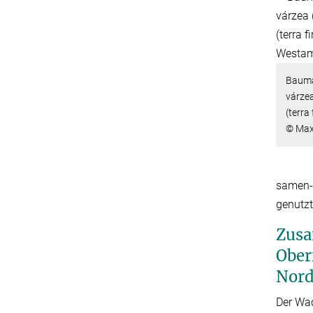
Baumar
várze
(terra 
© Max
samen- 
genutzt
Zusa
Ober
Nord
Der Wa