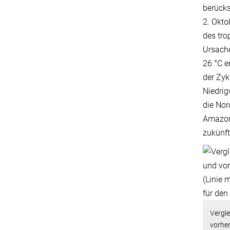
berücks
2. Okto
des tro
Ursache
26 °C e
der Zyk
Niedrig
die Nor
Amazona
zukünft
Vergle
vorhe