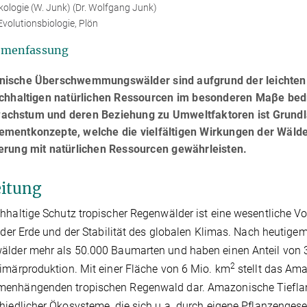
ologie (W. Junk) (Dr. Wolfgang Junk)
Evolutionsbiologie, Plön
menfassung
ische Überschwemmungswälder sind aufgrund der leichten Z
ichhaltigen natürlichen Ressourcen im besonderen Maβe bedr
chstum und deren Beziehung zu Umweltfaktoren ist Grundlag
mentkonzepte, welche die vielfältigen Wirkungen der Wälder
erung mit natürlichen Ressourcen gewährleisten.
eitung
hhaltige Schutz tropischer Regenwälder ist eine wesentliche Vo
t der Erde und der Stabilität des globalen Klimas. Nach heutig
lder mehr als 50.000 Baumarten und haben einen Anteil von 32
2
imärproduktion. Mit einer Fläche von 6 Mio. km
stellt das Am
enhängenden tropischen Regenwald dar. Amazonische Tiefland
hiedlicher Ökosysteme, die sich u.a. durch eigene Pflanzenges