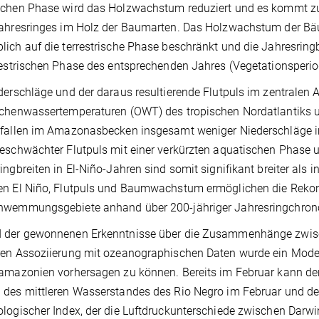
schen Phase wird das Holzwachstum reduziert und es kommt zu
Jahresringes im Holz der Baumarten. Das Holzwachstum der 
ich auf die terrestrische Phase beschränkt und die Jahresringb
restrischen Phase des entsprechenden Jahres (Vegetationsperio
derschläge und der daraus resultierende Flutpuls im zentral
chenwassertemperaturen (OWT) des tropischen Nordatlantiks und
fallen im Amazonasbecken insgesamt weniger Niederschläge im 
eschwächter Flutpuls mit einer verkürzten aquatischen Phase un
ingbreiten in El-Niño-Jahren sind somit signifikant breiter a
n El Niño, Flutpuls und Baumwachstum ermöglichen die Rekonst
hwemmungsgebiete anhand über 200-jähriger Jahresringchrono
 der gewonnenen Erkenntnisse über die Zusammenhänge z
en Assoziierung mit ozeanographischen Daten wurde ein Model
amazonien vorhersagen zu können. Bereits im Februar kann de
des mittleren Wasserstandes des Rio Negro im Februar und des
logischer Index, der die Luftdruckunterschiede zwischen Darwin 