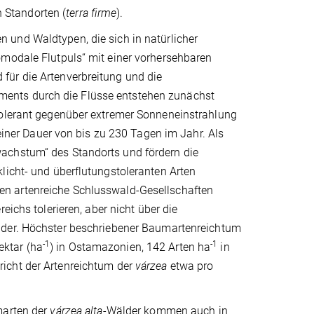
 Standorten (
terra firme
).
 und Waldtypen, die sich in natürlicher
omodale Flutpuls“ mit einer vorhersehbaren
für die Artenverbreitung und die
ents durch die Flüsse entstehen zunächst
tolerant gegenüber extremer Sonneneinstrahlung
er Dauer von bis zu 230 Tagen im Jahr. Als
achstum“ des Standorts und fördern die
licht- und überflutungstoleranten Arten
en artenreiche Schlusswald-Gesellschaften
eichs tolerieren, aber nicht über die
der. Höchster beschriebener Baumartenreichtum
-1
-1
ktar (ha
) in Ostamazonien, 142 Arten ha
in
icht der Artenreichtum der
várzea
etwa pro
marten der
várzea alta
-Wälder kommen auch in