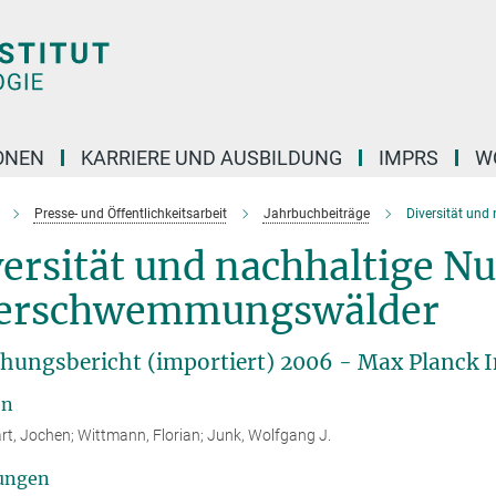
ONEN
KARRIERE UND AUSBILDUNG
IMPRS
W
Presse- und Öffentlichkeitsarbeit
Jahrbuchbeiträge
Diversität und
versität und nachhaltige 
erschwemmungswälder
hungsbericht (importiert) 2006 - Max Planck In
en
t, Jochen; Wittmann, Florian; Junk, Wolfgang J.
ungen