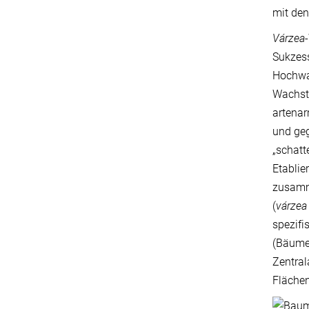
mit de
Várzea
Sukzess
Hochwas
Wachst
artenar
und ge
„schatt
Etablie
zusamm
(
várzea 
spezifi
(Bäume
Zentra
Fläche