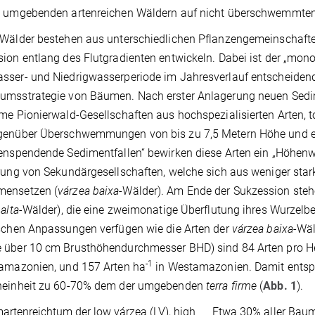
n umgebenden artenreichen Wäldern auf nicht überschwemmten
-Wälder bestehen aus unterschiedlichen Pflanzengemeinschaften
ion entlang des Flutgradienten entwickeln. Dabei ist der „mon
ser- und Niedrigwasserperiode im Jahresverlauf entscheidend 
umsstrategie von Bäumen. Nach erster Anlagerung neuen Sedim
me Pionierwald-Gesellschaften aus hochspezialisierten Arten, 
genüber Überschwemmungen von bis zu 7,5 Metern Höhe und ein
enspendende Sedimentfallen“ bewirken diese Arten ein „Höhenw
rung von Sekundärgesellschaften, welche sich aus weniger stark
ensetzen (
várzea baixa
-Wälder). Am Ende der Sukzession steh
alta
-Wälder), die eine zweimonatige Überflutung ihres Wurzelber
schen Anpassungen verfügen wie die Arten der
várzea baixa
-Wäl
 über 10 cm Brusthöhendurchmesser BHD) sind 84 Arten pro He
-1
lamazonien, und 157 Arten ha
in Westamazonien. Damit entspr
neinheit zu 60-70% dem der umgebenden
terra firme
(
Abb. 1
).
Etwa 30% aller Bau