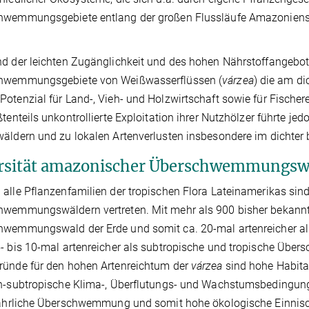
hwemmungsgebiete entlang der großen Flussläufe Amazoniens b
nd der leichten Zugänglichkeit und des hohen Nährstoffangeb
hwemmungsgebiete von Weißwasserflüssen (
várzea
) die am d
otenzial für Land-, Vieh- und Holzwirtschaft sowie für Fischere
ßtenteils unkontrollierte Exploitation ihrer Nutzhölzer führte j
äldern und zu lokalen Artenverlusten insbesondere im dichter 
rsität amazonischer Überschwemmungsw
alle Pflanzenfamilien der tropischen Flora Lateinamerikas si
hwemmungswäldern vertreten. Mit mehr als 900 bisher bekannt
hwemmungswald der Erde und somit ca. 20-mal artenreicher a
- bis 10-mal artenreicher als subtropische und tropische Üb
ründe für den hohen Artenreichtum der
várzea
sind hohe Habitatd
h-subtropische Klima-, Überflutungs- und Wachstumsbedingung
jährliche Überschwemmung und somit hohe ökologische Einnisch