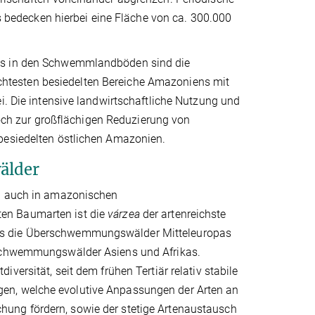
edecken hierbei eine Fläche von ca. 300.000
ots in den Schwemmlandböden sind die
ichtesten besiedelten Bereiche Amazoniens mit
i. Die intensive landwirtschaftliche Nutzung und
edoch zur großflächigen Reduzierung von
besiedelten östlichen Amazonien.
älder
nd auch in amazonischen
en Baumarten ist die
várzea
der artenreichste
ls die Überschwemmungswälder Mitteleuropas
erschwemmungswälder Asiens und Afrikas.
iversität, seit dem frühen Tertiär relativ stabile
en, welche evolutive Anpassungen der Arten an
ung fördern, sowie der stetige Artenaustausch