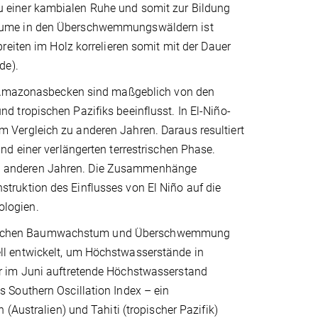
 einer kambialen Ruhe und somit zur Bildung
Bäume in den Überschwemmungswäldern ist
reiten im Holz korrelieren somit mit der Dauer
de).
en Amazonasbecken sind maßgeblich von den
 tropischen Pazifiks beeinflusst. In El-Niño-
Vergleich zu anderen Jahren. Daraus resultiert
d einer verlängerten terrestrischen Phase.
ls in anderen Jahren. Die Zusammenhänge
ruktion des Einflusses von El Niño auf die
logien.
wischen Baumwachstum und Überschwemmung
l entwickelt, um Höchstwasserstände in
r im Juni auftretende Höchstwasserstand
 Southern Oscillation Index – ein
(Australien) und Tahiti (tropischer Pazifik)