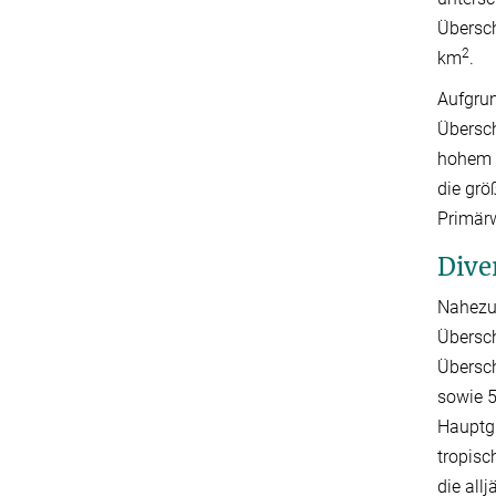
Übersc
2
km
.
Aufgru
Übersc
hohem P
die grö
Primärw
Dive
Nahezu 
Übersc
Übersc
sowie 5
Hauptg
tropisc
die all