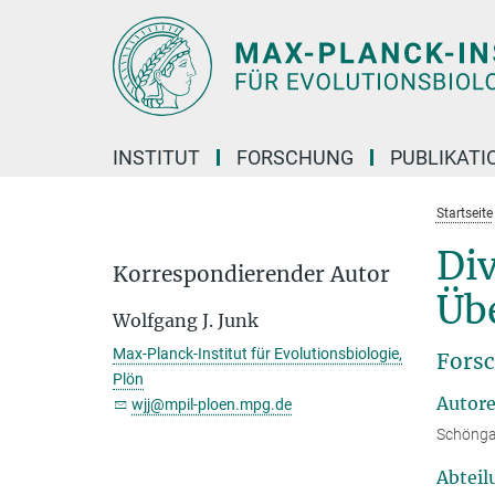
Hauptinhalt
INSTITUT
FORSCHUNG
PUBLIKATI
Startseite
Di
Korrespondierender Autor
Üb
Wolfgang J. Junk
Max-Planck-Institut für Evolutionsbiologie,
Forsc
Plön
Autor
wjj@mpil-ploen.mpg.de
Schöngar
Abteil