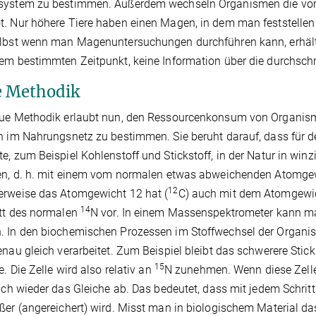
system zu bestimmen. Außerdem wechseln Organismen die von
. Nur höhere Tiere haben einen Magen, in dem man feststellen
elbst wenn man Magenuntersuchungen durchführen kann, erhä
em bestimmten Zeitpunkt, keine Information über die durchsch
 Methodik
ue Methodik erlaubt nun, den Ressourcenkonsum von Organismen
n im Nahrungsnetz zu bestimmen. Sie beruht darauf, dass für 
e, zum Beispiel Kohlenstoff und Stickstoff, in der Natur in wi
en, d. h. mit einem vom normalen etwas abweichenden Atomgew
12
erweise das Atomgewicht 12 hat (
C) auch mit dem Atomgewic
14
tt des normalen
N vor. In einem Massenspektrometer kann ma
 In den biochemischen Prozessen im Stoffwechsel der Organi
enau gleich verarbeitet. Zum Beispiel bleibt das schwerere Stick
15
e. Die Zelle wird also relativ an
N zunehmen. Wenn diese Zelle
sich wieder das Gleiche ab. Das bedeutet, dass mit jedem Schrit
ßer (angereichert) wird. Misst man in biologischem Material da