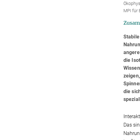
Ökophysi
MPI für 
Zusam
Stabile
Nahrun
angere
die Is
Wissen
zeigen,
Spinne
die si
spezial
Interak
Das sin
Nahrung