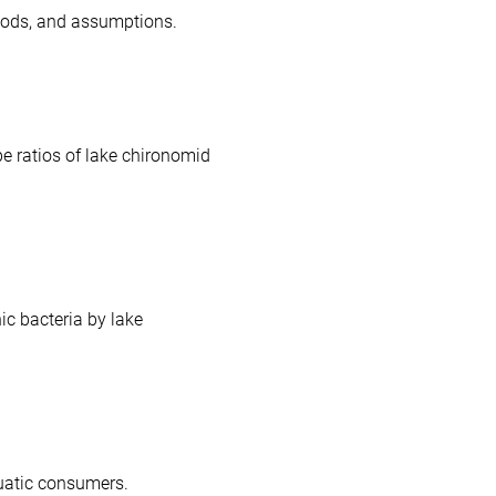
thods, and assumptions.
pe ratios of lake chironomid
ic bacteria by lake
quatic consumers.