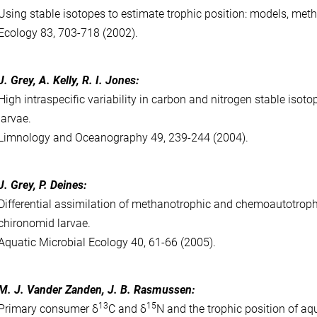
Using stable isotopes to estimate trophic position: models, me
Ecology 83, 703-718 (2002).
J. Grey, A. Kelly, R. I. Jones:
High intraspecific variability in carbon and nitrogen stable isoto
larvae.
Limnology and Oceanography 49, 239-244 (2004).
J. Grey, P. Deines:
Differential assimilation of methanotrophic and chemoautotroph
chironomid larvae.
Aquatic Microbial Ecology 40, 61-66 (2005).
M. J. Vander Zanden, J. B. Rasmussen:
13
15
Primary consumer δ
C and δ
N and the trophic position of a