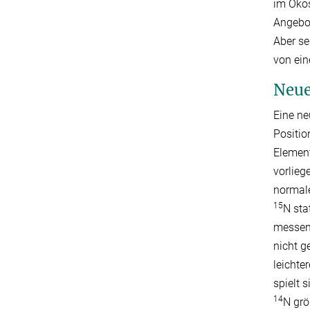
im Öko
Angebot
Aber s
von ein
Neue
Eine ne
Positio
Element
vorlieg
normal
15
N sta
messen.
nicht g
leichter
spielt 
14
N grö