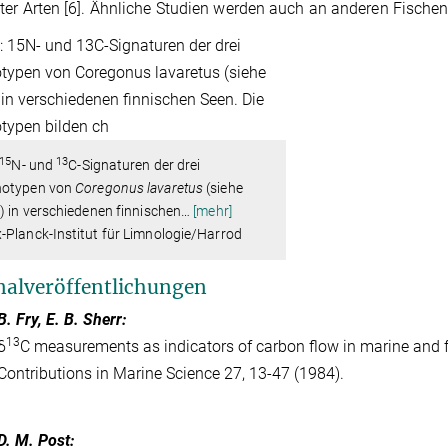
ter Arten [6]. Ähnliche Studien werden auch an anderen Fischen 
15
13
N- und
C-Signaturen der drei
otypen von
Coregonus lavaretus
(siehe
) in verschiedenen finnischen
…
[mehr]
Planck-Institut für Limnologie/Harrod
nalveröffentlichungen
B. Fry, E. B. Sherr:
13
δ
C measurements as indicators of carbon flow in marine and
Contributions in Marine Science 27, 13-47 (1984).
D. M. Post: