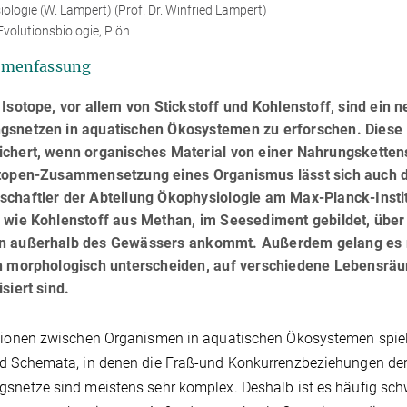
ologie (W. Lampert) (Prof. Dr. Winfried Lampert)
Evolutionsbiologie, Plön
menfassung
 Isotope, vor allem von Stickstoff und Kohlenstoff, sind ein n
gsnetzen in aquatischen Ökosystemen zu erforschen. Diese 
ichert, wenn organisches Material von einer Nahrungsketten
otopen-Zusammensetzung eines Organismus lässt sich auch di
schaftler der Abteilung Ökophysiologie am Max-Planck-Insti
 wie Kohlenstoff aus Methan, im Seesediment gebildet, über
n außerhalb des Gewässers ankommt. Außerdem gelang es na
ch morphologisch unterscheiden, auf verschiedene Lebensr
isiert sind.
tionen zwischen Organismen in aquatischen Ökosystemen spiel
d Schemata, in denen die Fraß-und Konkurrenzbeziehungen der
snetze sind meistens sehr komplex. Deshalb ist es häufig schw