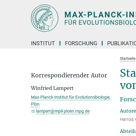
Hauptinhalt
INSTITUT
FORSCHUNG
PUBLIKATI
Startseite
Sta
Korrespondierender Autor
vo
Winfried Lampert
Max-Planck-Institut für Evolutionsbiologie,
Forsc
Plön
Autor
lampert@mpil-ploen.mpg.de
Harrod, 
Abteil