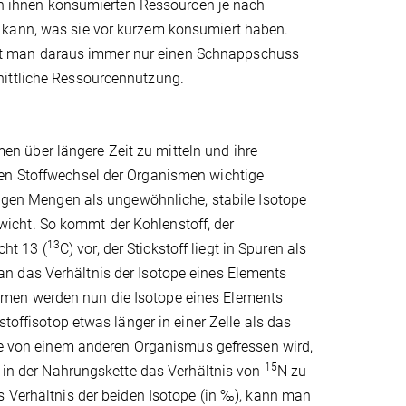
 ihnen konsumierten Ressourcen je nach
 kann, was sie vor kurzem konsumiert haben.
lt man daraus immer nur einen Schnappschuss
nittliche Ressourcennutzung.
 über längere Zeit zu mitteln und ihre
den Stoffwechsel der Organismen wichtige
nzigen Mengen als ungewöhnliche, stabile Isotope
icht. So kommt der Kohlenstoff, der
13
ht 13 (
C) vor, der Stickstoff liegt in Spuren als
n das Verhältnis der Isotope eines Elements
smen werden nun die Isotope eines Elements
stoffisotop etwas länger in einer Zelle als das
 von einem anderen Organismus gefressen wird,
15
t in der Nahrungskette das Verhältnis von
N zu
s Verhältnis der beiden Isotope (in ‰), kann man