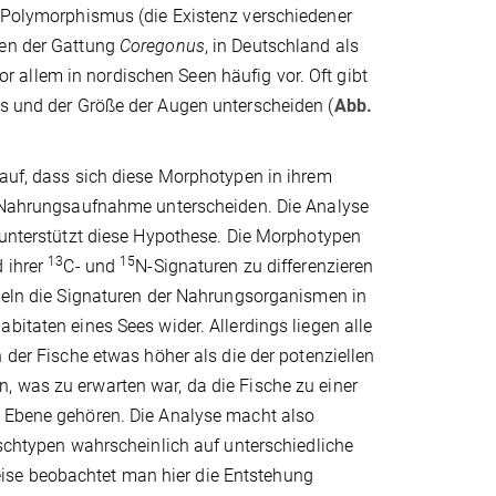
n Polymorphismus (die Existenz verschiedener
ten der Gattung
Coregonus
, in Deutschland als
 allem in nordischen Seen häufig vor. Oft gibt
es und der Größe der Augen unterscheiden (
Abb.
auf, dass sich diese Morphotypen in ihrem
r Nahrungsaufnahme unterscheiden. Die Analyse
 unterstützt diese Hypothese. Die Morphotypen
13
15
 ihrer
C- und
N-Signaturen zu differenzieren
egeln die Signaturen der Nahrungsorganismen in
bitaten eines Sees wider. Allerdings liegen alle
n der Fische etwas höher als die der potenziellen
 was zu erwarten war, da die Fische zu einer
 Ebene gehören. Die Analyse macht also
ischtypen wahrscheinlich auf unterschiedliche
ise beobachtet man hier die Entstehung