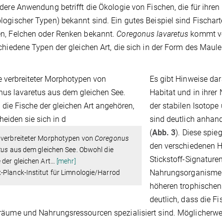
dere Anwendung betrifft die Ökologie von Fischen, die für ihre
ogischer Typen) bekannt sind. Ein gutes Beispiel sind Fischar
n, Felchen oder Renken bekannt.
Coregonus lavaretus
kommt vor
chiedene Typen der gleichen Art, die sich in der Form des Maul
Es gibt Hinweise dar
Habitat und in ihre
der stabilen Isotope
sind deutlich anhand
(
Abb. 3
). Diese spi
 verbreiteter Morphotypen von
Coregonus
den verschiedenen Ha
tus
aus dem gleichen See. Obwohl die
Stickstoff-Signature
 der gleichen Art
…
[mehr]
Nahrungsorganismen,
Planck-Institut für Limnologie/Harrod
höheren trophischen
deutlich, dass die F
äume und Nahrungsressourcen spezialisiert sind. Möglicherwe