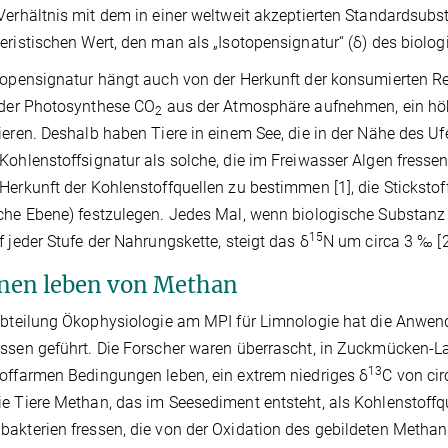
Verhältnis mit dem in einer weltweit akzeptierten Standardsubst
eristischen Wert, den man als „Isotopensignatur“ (δ) des biologi
topensignatur hängt auch von der Herkunft der konsumierten R
 der Photosynthese CO
aus der Atmosphäre aufnehmen, ein hö
2
ieren. Deshalb haben Tiere in einem See, die in der Nähe des Ufe
Kohlenstoffsignatur als solche, die im Freiwasser Algen fresse
Herkunft der Kohlenstoffquellen zu bestimmen [1], die Stickstof
che Ebene) festzulegen. Jedes Mal, wenn biologische Substan
15
f jeder Stufe der Nahrungskette, steigt das δ
N um circa 3 ‰ [2
nen leben von Methan
Abteilung Ökophysiologie am MPI für Limnologie hat die Anwe
ssen geführt. Die Forscher waren überrascht, in Zuckmücken-Lar
13
offarmen Bedingungen leben, ein extrem niedriges δ
C von cir
e Tiere Methan, das im Seesediment entsteht, als Kohlenstoffque
akterien fressen, die von der Oxidation des gebildeten Methan