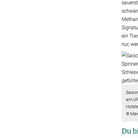
sauerst
schwärm
Methans
Signatu
ein Tra
nur, we
Saiso
am Ufe
Holste
© Max-
Du bi