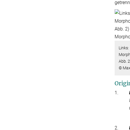
getrenn
Links:
Morph
Abb. 2
© Max-
Origi
1.
2.