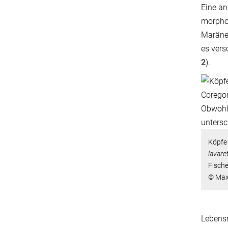
Eine an
morphol
Maräne
es vers
2
).
Köpfe
lavare
Fische
© Max-
Lebensr