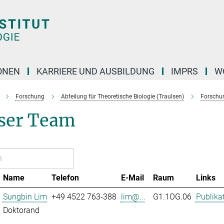
ONEN
KARRIERE UND AUSBILDUNG
IMPRS
W
Forschung
Abteilung für Theoretische Biologie (Traulsen)
Forschu
ser Team
Name
Telefon
E-Mail
Raum
Links
Sungbin Lim
+49 4522 763-388
lim@...
G1.1OG.06
Publika
Doktorand