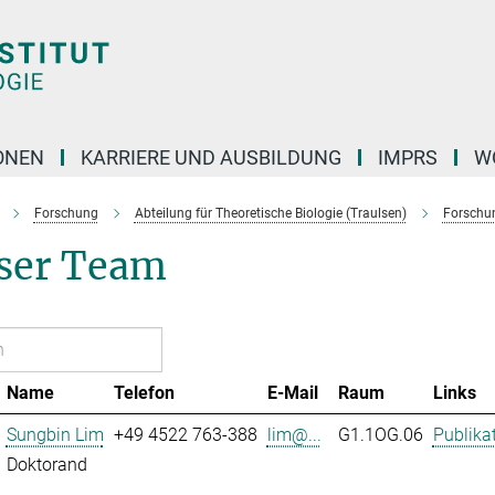
ONEN
KARRIERE UND AUSBILDUNG
IMPRS
W
Forschung
Abteilung für Theoretische Biologie (Traulsen)
Forschu
ser Team
Name
Telefon
E-Mail
Raum
Links
Sungbin Lim
+49 4522 763-388
lim@...
G1.1OG.06
Publika
Doktorand