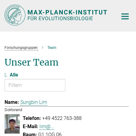
Hauptinhalt
Forschungsgruppen
Team
Unser Team
L
Alle
Sungbin Lim
Doktorand
+49 4522 763-388
lim@...
G1.1OG.06