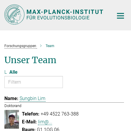
Hauptinhalt
Forschungsgruppen
Team
Unser Team
L
Alle
Sungbin Lim
Doktorand
+49 4522 763-388
lim@...
G1.1OG.06