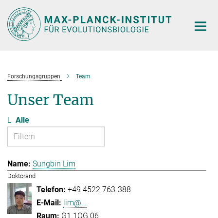
Hauptinhalt
Forschungsgruppen
Team
Unser Team
L
Alle
Sungbin Lim
Doktorand
+49 4522 763-388
lim@...
G1.1OG.06