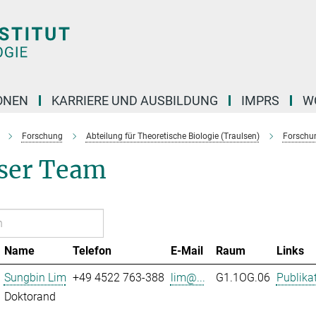
ONEN
KARRIERE UND AUSBILDUNG
IMPRS
W
Forschung
Abteilung für Theoretische Biologie (Traulsen)
Forschu
ser Team
Name
Telefon
E-Mail
Raum
Links
Sungbin Lim
+49 4522 763-388
lim@...
G1.1OG.06
Publika
Doktorand