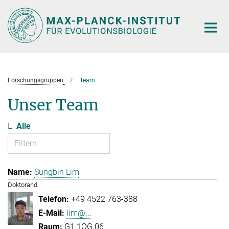
Hauptinhalt
Forschungsgruppen
Team
Unser Team
L
Alle
Sungbin Lim
Doktorand
+49 4522 763-388
lim@...
G1.1OG.06