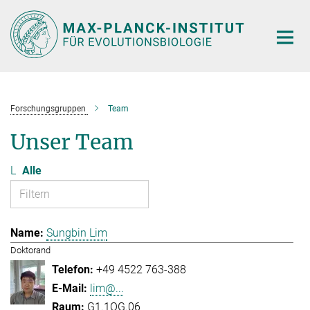
Hauptinhalt
Forschungsgruppen
Team
Unser Team
L
Alle
Sungbin Lim
Doktorand
+49 4522 763-388
lim@...
G1.1OG.06