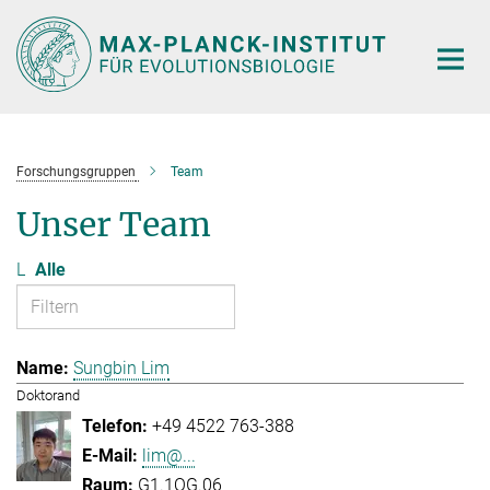
Hauptinhalt
Forschungsgruppen
Team
Unser Team
L
Alle
Sungbin Lim
Doktorand
+49 4522 763-388
lim@...
G1.1OG.06