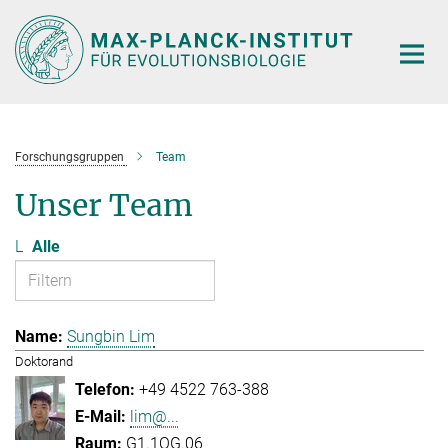
Hauptinhalt
Forschungsgruppen
Team
Unser Team
L
Alle
Sungbin Lim
Doktorand
+49 4522 763-388
lim@...
G1.1OG.06