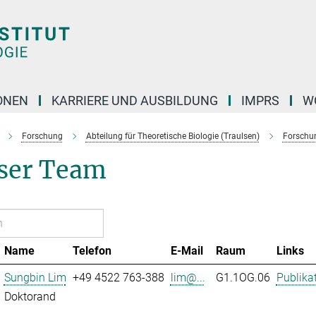
ONEN
KARRIERE UND AUSBILDUNG
IMPRS
W
Forschung
Abteilung für Theoretische Biologie (Traulsen)
Forschu
ser Team
Name
Telefon
E-Mail
Raum
Links
Sungbin Lim
+49 4522 763-388
lim@...
G1.1OG.06
Publika
Doktorand